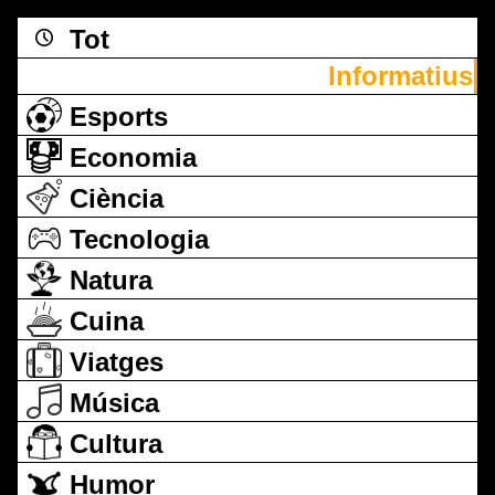
Tot
Informatius
Esports
Economia
Ciència
Tecnologia
Natura
Cuina
Viatges
Música
Cultura
Humor