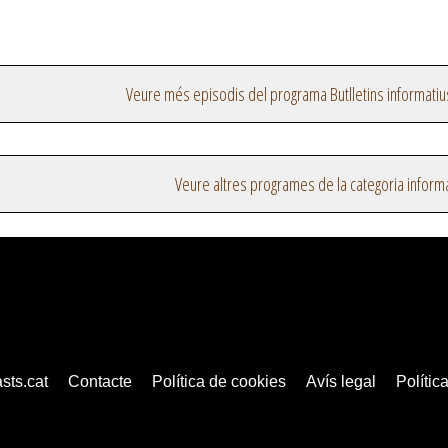
Veure més episodis del programa Butlletins informatiu
Veure altres programes de la categoria inform
sts.cat
Contacte
Política de cookies
Avís legal
Política