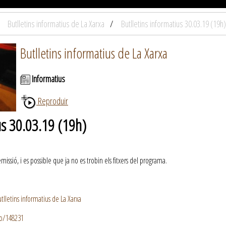
Butlletins informatius de La Xarxa
Butlletins informatius 30.03.19 (19h)
Butlletins informatius de La Xarxa
Informatius
Reproduir
us 30.03.19 (19h)
ssió, i es possible que ja no es trobin els fitxers del programa.
lletins informatius de La Xarxa
io/148231