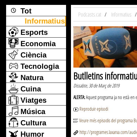
Tot
Podcasts.cat
Informatius
Informatius
Esports
Economia
Ciència
Tecnologia
Butlletins informati
Natura
Dissabte, 30 de Març de 2019
Cuina
ALERTA:
Aquest programa ja no està en emi
Viatges
Reproduir episodi
Música
Veure més episodis del programa But
Cultura
http://programes.laxarxa.com/aud
Humor