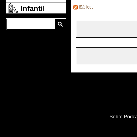
RSS feed
Infantil
Sobre Podca