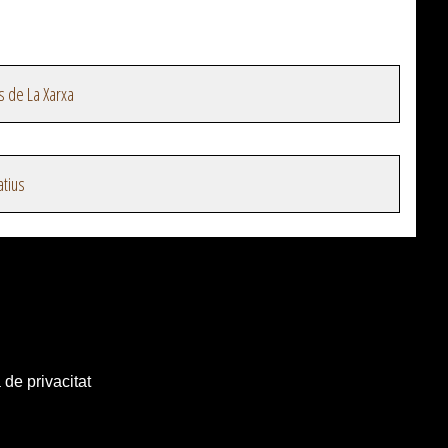
s de La Xarxa
atius
 de privacitat