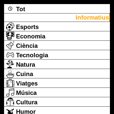
Tot
Informatius
Esports
Economia
Ciència
Tecnologia
Natura
Cuina
Viatges
Música
Cultura
Humor