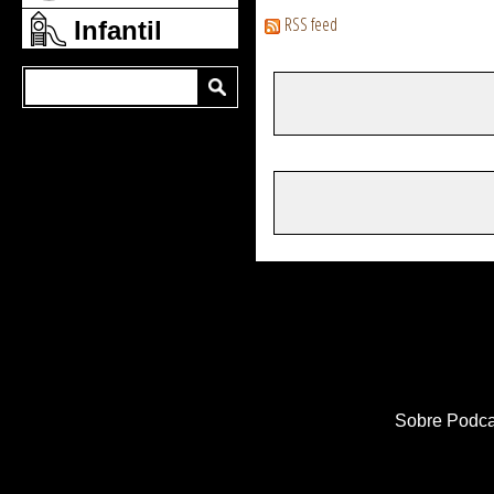
RSS feed
Infantil
Sobre Podca