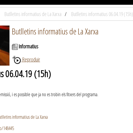
Butlletins informatius de La Xarxa
Butlletins informatius 06.04.19 (15h)
Butlletins informatius de La Xarxa
Informatius
Reproduir
us 06.04.19 (15h)
ssió, i es possible que ja no es trobin els fitxers del programa.
lletins informatius de La Xarxa
io/148445