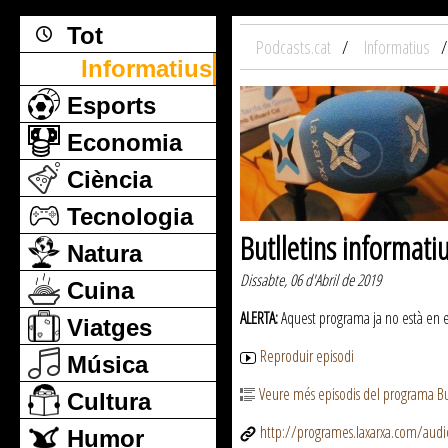
Tot
Podcasts.cat
Informatius
Informatius
Esports
Economia
Ciència
Tecnologia
Butlletins informati
Natura
Dissabte, 06 d'Abril de 2019
Cuina
ALERTA:
Aquest programa ja no està en emi
Viatges
Reproduir episodi
Música
Veure més episodis del programa But
Cultura
http://programes.laxarxa.com/aud
Humor