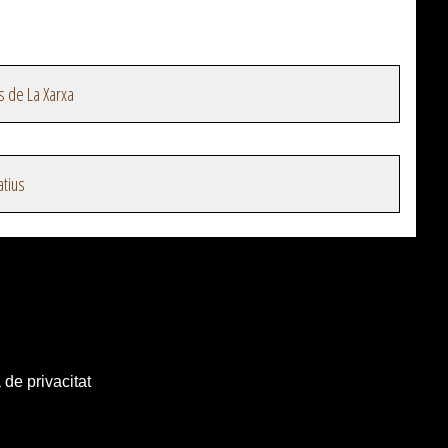
s de La Xarxa
atius
 de privacitat