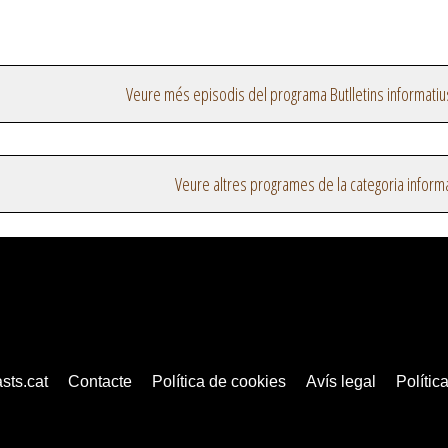
Veure més episodis del programa Butlletins informatiu
Veure altres programes de la categoria inform
sts.cat
Contacte
Política de cookies
Avís legal
Política