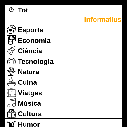
Tot
Informatius
Esports
Economia
Ciència
Tecnologia
Natura
Cuina
Viatges
Música
Cultura
Humor