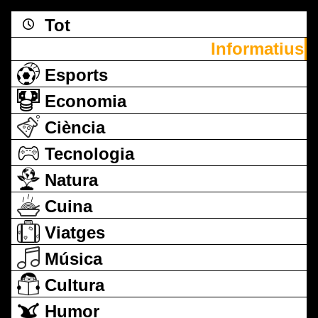
Tot
Informatius
Esports
Economia
Ciència
Tecnologia
Natura
Cuina
Viatges
Música
Cultura
Humor