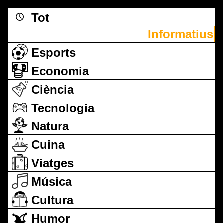
Tot
Informatius
Esports
Economia
Ciència
Tecnologia
Natura
Cuina
Viatges
Música
Cultura
Humor