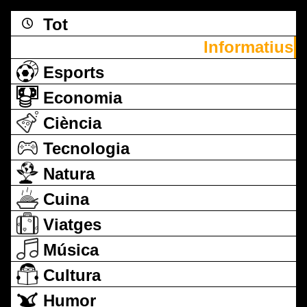
Tot
Informatius
Esports
Economia
Ciència
Tecnologia
Natura
Cuina
Viatges
Música
Cultura
Humor