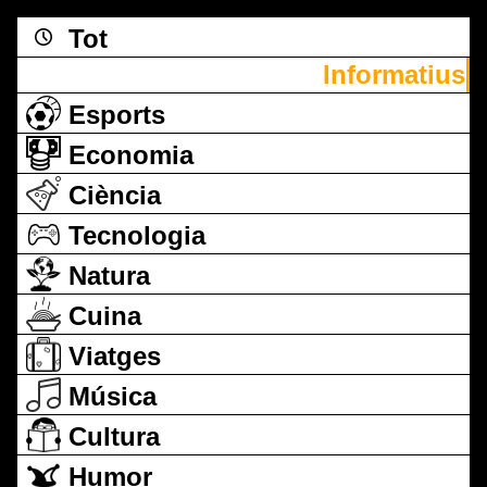
Tot
Informatius
Esports
Economia
Ciència
Tecnologia
Natura
Cuina
Viatges
Música
Cultura
Humor