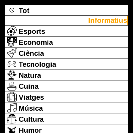
Tot
Informatius
Esports
Economia
Ciència
Tecnologia
Natura
Cuina
Viatges
Música
Cultura
Humor