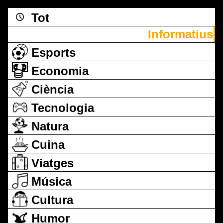
Tot
Informatius
Esports
Economia
Ciència
Tecnologia
Natura
Cuina
Viatges
Música
Cultura
Humor