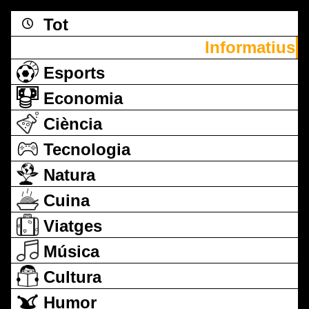
Tot
Informatius
Esports
Economia
Ciència
Tecnologia
Natura
Cuina
Viatges
Música
Cultura
Humor