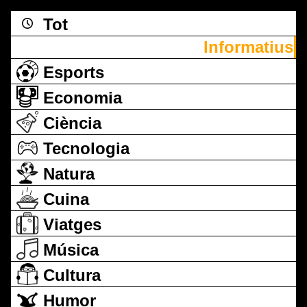
Tot
Informatius
Esports
Economia
Ciència
Tecnologia
Natura
Cuina
Viatges
Música
Cultura
Humor