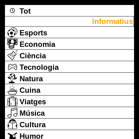
Tot
Informatius
Esports
Economia
Ciència
Tecnologia
Natura
Cuina
Viatges
Música
Cultura
Humor