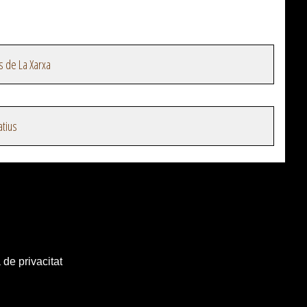
s de La Xarxa
atius
 de privacitat