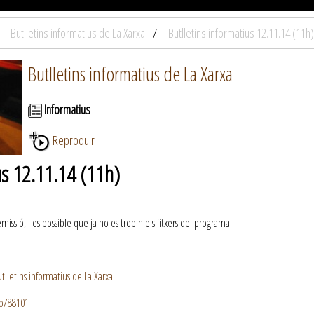
Butlletins informatius de La Xarxa
Butlletins informatius 12.11.14 (11h)
Butlletins informatius de La Xarxa
Informatius
Reproduir
us 12.11.14 (11h)
ssió, i es possible que ja no es trobin els fitxers del programa.
lletins informatius de La Xarxa
io/88101