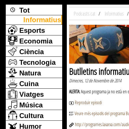
Tot
Podcasts.cat
Informatius
Informatius
Esports
Economia
Ciència
Tecnologia
Butlletins informati
Natura
Dimecres, 12 de Novembre de 2014
Cuina
ALERTA:
Aquest programa ja no està en emi
Viatges
Reproduir episodi
Música
Veure més episodis del programa But
Cultura
http://programes.laxarxa.com/aud
Humor