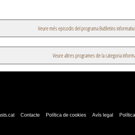
Veure més episodis del programa Butlletins informatiu
Veure altres programes de la categoria inform
sts.cat
Contacte
Política de cookies
Avís legal
Política