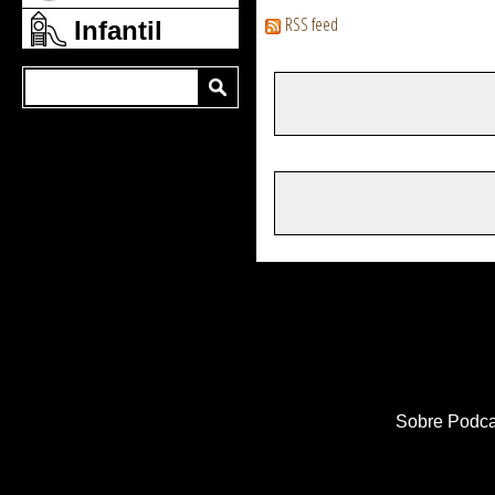
RSS feed
Infantil
Sobre Podca