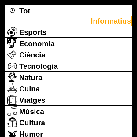
Tot
Informatius
Esports
Economia
Ciència
Tecnologia
Natura
Cuina
Viatges
Música
Cultura
Humor