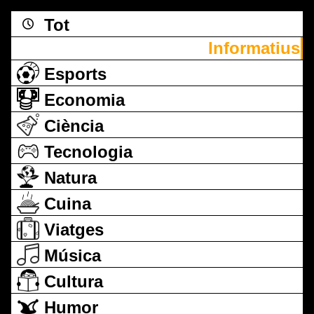
Tot
Informatius
Esports
Economia
Ciència
Tecnologia
Natura
Cuina
Viatges
Música
Cultura
Humor