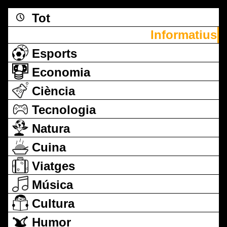
Tot
Informatius
Esports
Economia
Ciència
Tecnologia
Natura
Cuina
Viatges
Música
Cultura
Humor