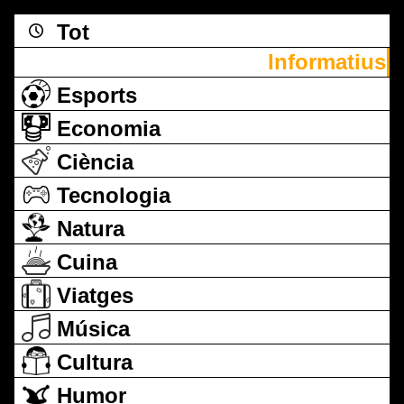
Tot
Informatius
Esports
Economia
Ciència
Tecnologia
Natura
Cuina
Viatges
Música
Cultura
Humor