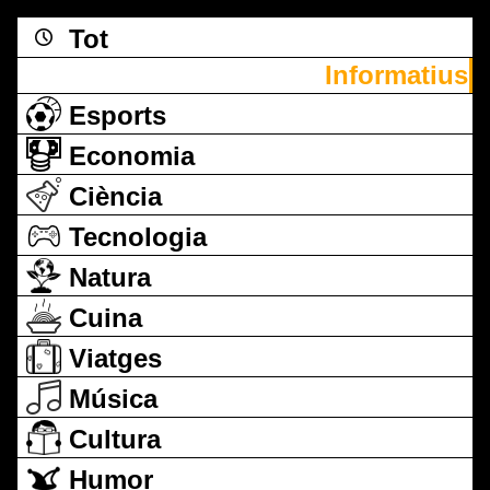
Tot
Informatius
Esports
Economia
Ciència
Tecnologia
Natura
Cuina
Viatges
Música
Cultura
Humor