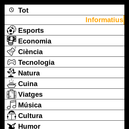
Tot
Informatius
Esports
Economia
Ciència
Tecnologia
Natura
Cuina
Viatges
Música
Cultura
Humor