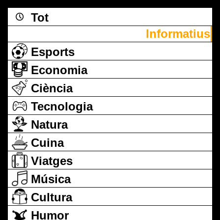
Tot
Informatius
Esports
Economia
Ciència
Tecnologia
Natura
Cuina
Viatges
Música
Cultura
Humor