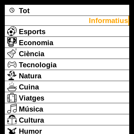
Tot
Informatius
Esports
Economia
Ciència
Tecnologia
Natura
Cuina
Viatges
Música
Cultura
Humor