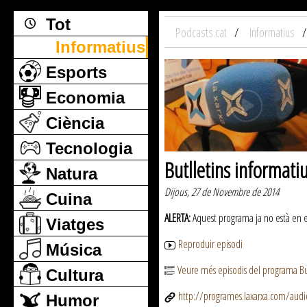
Tot
Podcasts.cat
Informatius
Informatius
Esports
Economia
Ciència
Tecnologia
Butlletins informati
Natura
Dijous, 27 de Novembre de 2014
Cuina
ALERTA:
Aquest programa ja no està en emi
Viatges
Reproduir episodi
Música
Veure més episodis del programa But
Cultura
http://programes.laxarxa.com/aud
Humor