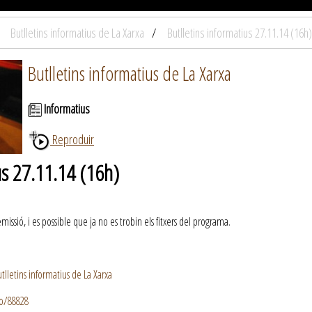
Butlletins informatius de La Xarxa
Butlletins informatius 27.11.14 (16h)
Butlletins informatius de La Xarxa
Informatius
Reproduir
us 27.11.14 (16h)
ssió, i es possible que ja no es trobin els fitxers del programa.
lletins informatius de La Xarxa
io/88828