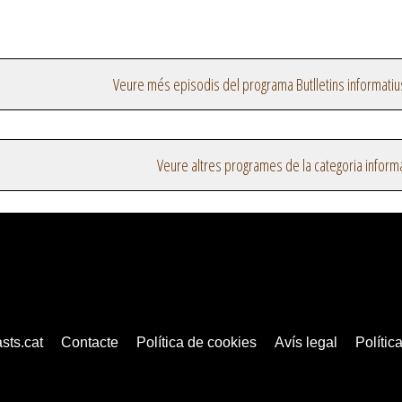
Veure més episodis del programa Butlletins informatiu
Veure altres programes de la categoria inform
sts.cat
Contacte
Política de cookies
Avís legal
Política