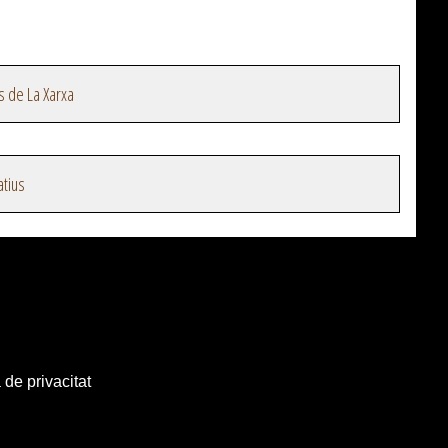
s de La Xarxa
atius
 de privacitat