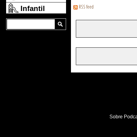
RSS feed
Infantil
Sobre Podca