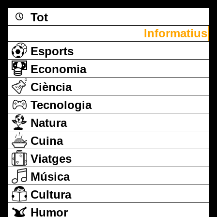
Tot
Informatius
Esports
Economia
Ciència
Tecnologia
Natura
Cuina
Viatges
Música
Cultura
Humor