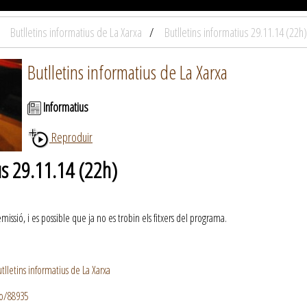
Butlletins informatius de La Xarxa
Butlletins informatius 29.11.14 (22h)
Butlletins informatius de La Xarxa
Informatius
Reproduir
us 29.11.14 (22h)
ssió, i es possible que ja no es trobin els fitxers del programa.
lletins informatius de La Xarxa
io/88935