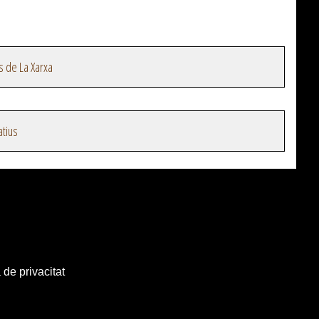
s de La Xarxa
atius
 de privacitat