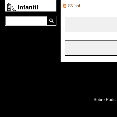
RSS feed
Infantil
Sobre Podca