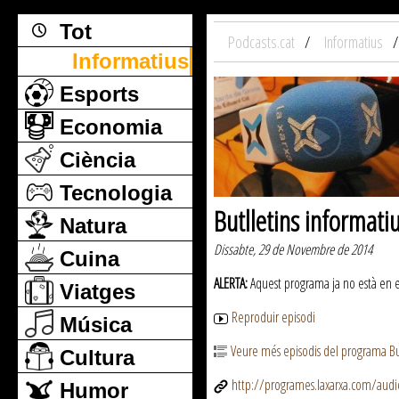
Tot
Podcasts.cat
Informatius
Informatius
Esports
Economia
Ciència
Tecnologia
Butlletins informati
Natura
Dissabte, 29 de Novembre de 2014
Cuina
ALERTA:
Aquest programa ja no està en emi
Viatges
Reproduir episodi
Música
Veure més episodis del programa But
Cultura
http://programes.laxarxa.com/aud
Humor