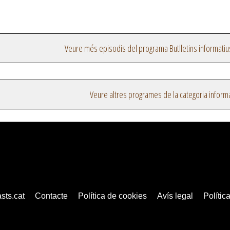
Veure més episodis del programa Butlletins informatiu
Veure altres programes de la categoria inform
sts.cat
Contacte
Política de cookies
Avís legal
Política