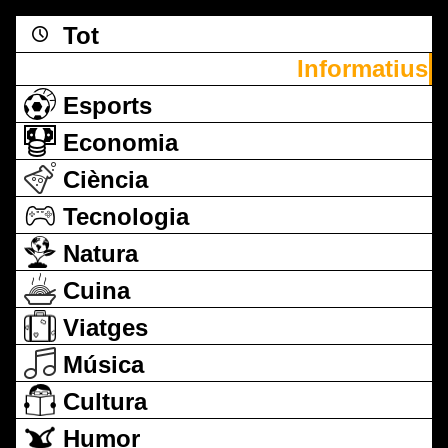
Tot
Informatius
Esports
Economia
Ciència
Tecnologia
Natura
Cuina
Viatges
Música
Cultura
Humor