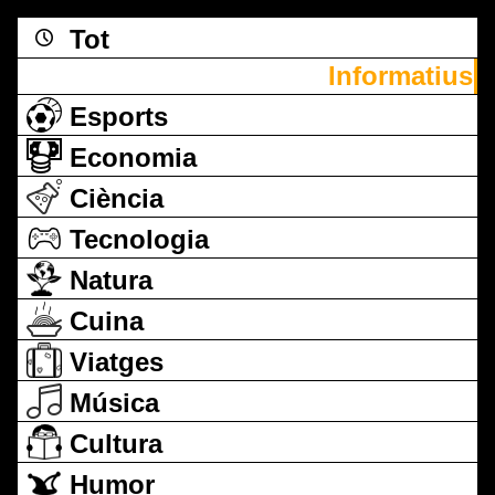
Tot
Informatius
Esports
Economia
Ciència
Tecnologia
Natura
Cuina
Viatges
Música
Cultura
Humor