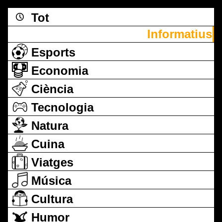
Tot
Informatius
Esports
Economia
Ciència
Tecnologia
Natura
Cuina
Viatges
Música
Cultura
Humor