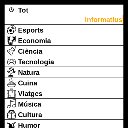
Tot
Informatius
Esports
Economia
Ciència
Tecnologia
Natura
Cuina
Viatges
Música
Cultura
Humor