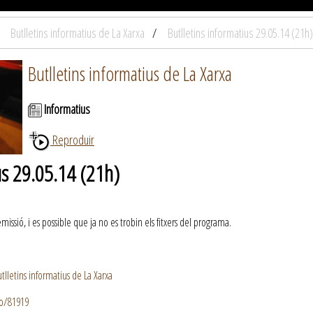
Butlletins informatius de La Xarxa
Butlletins informatius 29.05.14 (21h)
Butlletins informatius de La Xarxa
Informatius
Reproduir
us 29.05.14 (21h)
ssió, i es possible que ja no es trobin els fitxers del programa.
lletins informatius de La Xarxa
io/81919