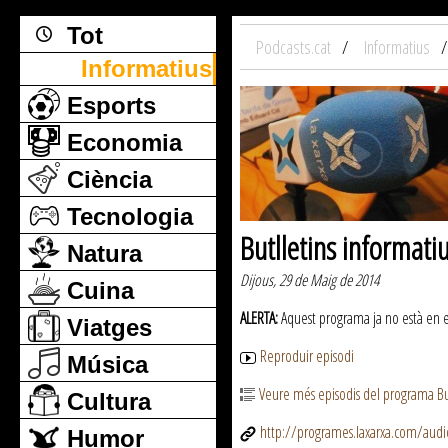
Tot
Podcasts.cat
Informatius
Informatius
Esports
Economia
Ciència
Tecnologia
Butlletins informati
Natura
Dijous, 29 de Maig de 2014
Cuina
ALERTA:
Aquest programa ja no està en emi
Viatges
Reproduir episodi
Música
Veure més episodis del programa But
Cultura
http://programes.laxarxa.com/aud
Humor