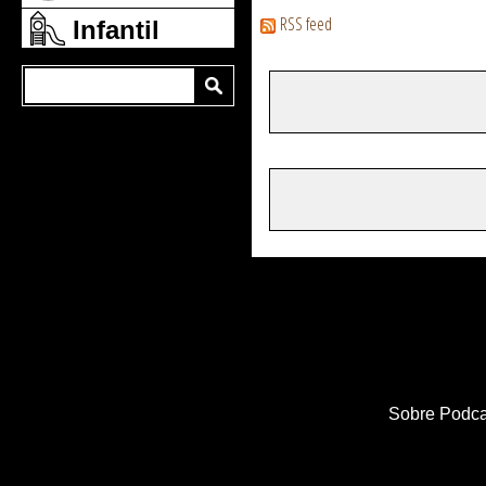
RSS feed
Infantil
Sobre Podca