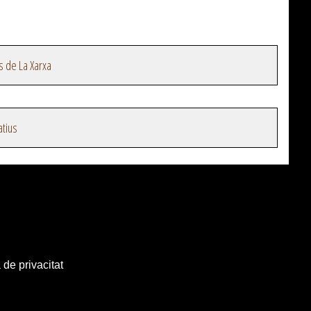
s de La Xarxa
atius
 de privacitat