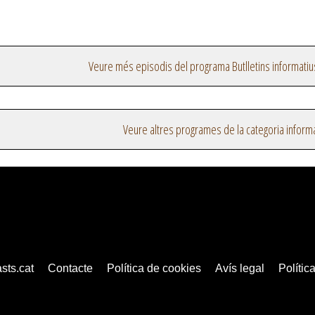
Veure més episodis del programa Butlletins informatiu
Veure altres programes de la categoria inform
sts.cat
Contacte
Política de cookies
Avís legal
Política