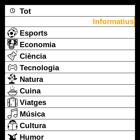
Tot
Informatius
Esports
Economia
Ciència
Tecnologia
Natura
Cuina
Viatges
Música
Cultura
Humor