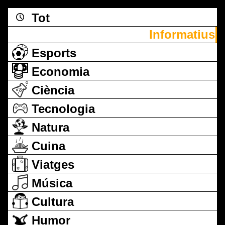
Tot
Informatius
Esports
Economia
Ciència
Tecnologia
Natura
Cuina
Viatges
Música
Cultura
Humor