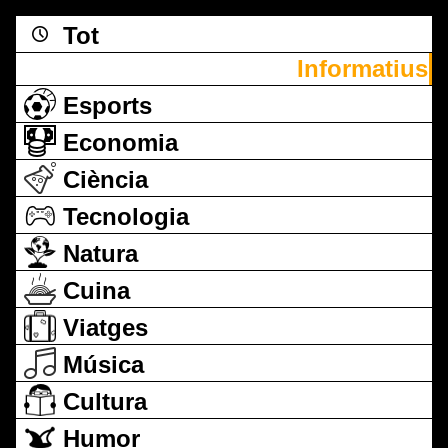
Tot
Informatius
Esports
Economia
Ciència
Tecnologia
Natura
Cuina
Viatges
Música
Cultura
Humor