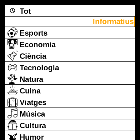
Tot
Informatius
Esports
Economia
Ciència
Tecnologia
Natura
Cuina
Viatges
Música
Cultura
Humor