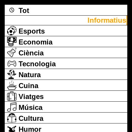
Tot
Informatius
Esports
Economia
Ciència
Tecnologia
Natura
Cuina
Viatges
Música
Cultura
Humor