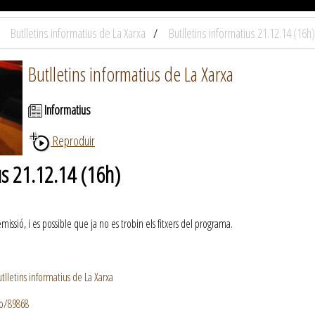
Butlletins informatius de La Xarxa
Butlletins informatius 21.12.14 (16h)
Butlletins informatius de La Xarxa
Informatius
Reproduir
us 21.12.14 (16h)
ssió, i es possible que ja no es trobin els fitxers del programa.
lletins informatius de La Xarxa
io/89868