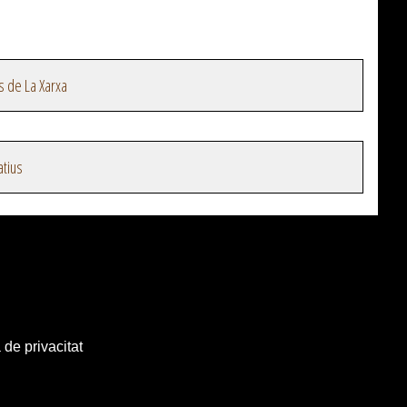
s de La Xarxa
atius
 de privacitat