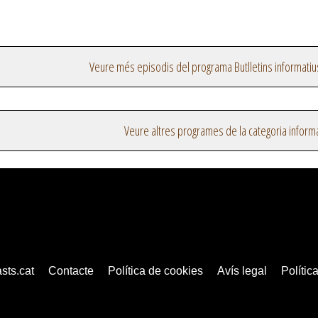
Veure més episodis del programa Butlletins informatiu
Veure altres programes de la categoria inform
sts.cat
Contacte
Política de cookies
Avís legal
Política