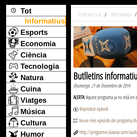
Tot
Podcasts.cat
Informatius
Informatius
Esports
Economia
Ciència
Tecnologia
Butlletins informati
Natura
Diumenge, 21 de Desembre de 2014
Cuina
ALERTA:
Aquest programa ja no està en emi
Viatges
Reproduir episodi
Música
Veure més episodis del programa But
Cultura
http://programes.laxarxa.com/aud
Humor