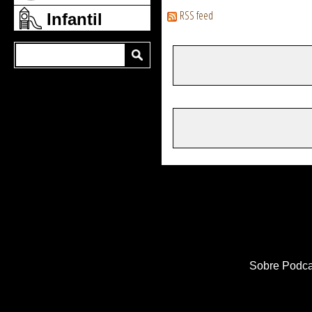
RSS feed
Infantil
Sobre Podca