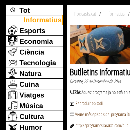
Tot
Podcasts.cat
Informatius
Informatius
Esports
Economia
Ciència
Tecnologia
Butlletins informati
Natura
Dissabte, 27 de Desembre de 2014
Cuina
ALERTA:
Aquest programa ja no està en emi
Viatges
Reproduir episodi
Música
Veure més episodis del programa But
Cultura
http://programes.laxarxa.com/aud
Humor