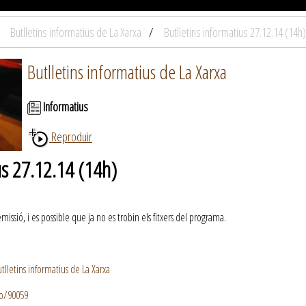
Butlletins informatius de La Xarxa
Butlletins informatius 27.12.14 (14h)
Butlletins informatius de La Xarxa
Informatius
Reproduir
us 27.12.14 (14h)
ssió, i es possible que ja no es trobin els fitxers del programa.
lletins informatius de La Xarxa
io/90059