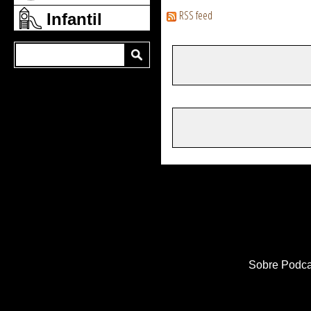
RSS feed
Infantil
Sobre Podca