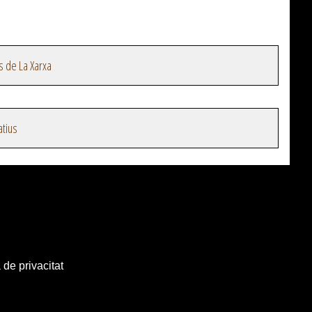
s de La Xarxa
atius
 de privacitat