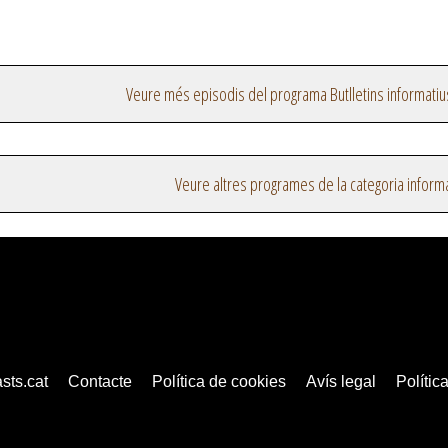
Veure més episodis del programa Butlletins informatiu
Veure altres programes de la categoria inform
sts.cat
Contacte
Política de cookies
Avís legal
Política