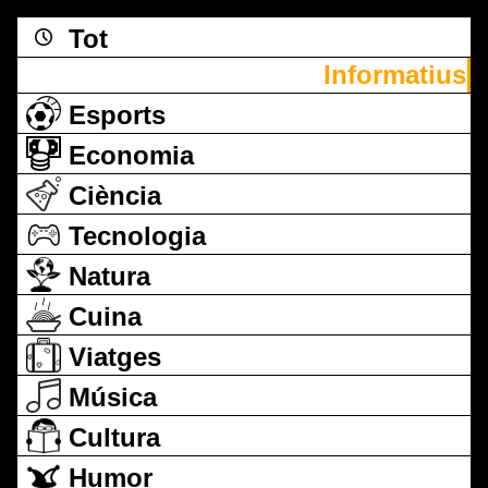
Tot
Informatius
Esports
Economia
Ciència
Tecnologia
Natura
Cuina
Viatges
Música
Cultura
Humor