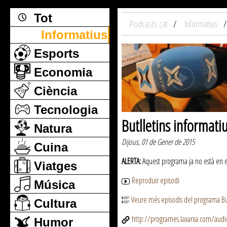
Tot
Podcasts.cat
Informatius
Informatius
Esports
Economia
Ciència
Tecnologia
Butlletins informati
Natura
Dijous, 01 de Gener de 2015
Cuina
ALERTA:
Aquest programa ja no està en emi
Viatges
Reproduir episodi
Música
Veure més episodis del programa But
Cultura
http://programes.laxarxa.com/aud
Humor