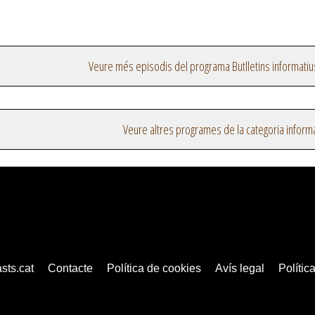
Veure més episodis del programa Butlletins informatiu
Veure altres programes de la categoria inform
sts.cat
Contacte
Política de cookies
Avís legal
Política