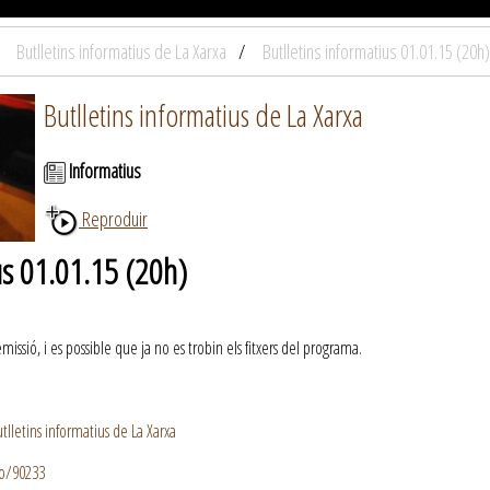
Butlletins informatius de La Xarxa
Butlletins informatius 01.01.15 (20h)
Butlletins informatius de La Xarxa
Informatius
Reproduir
us 01.01.15 (20h)
ssió, i es possible que ja no es trobin els fitxers del programa.
lletins informatius de La Xarxa
io/90233