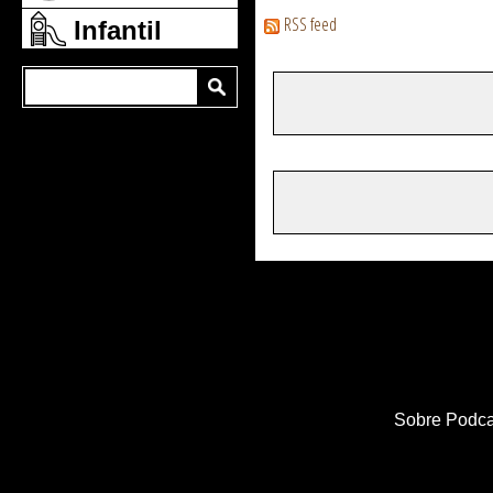
RSS feed
Infantil
Sobre Podca