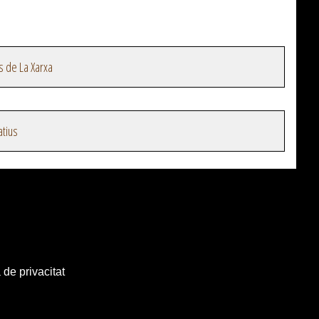
s de La Xarxa
atius
 de privacitat