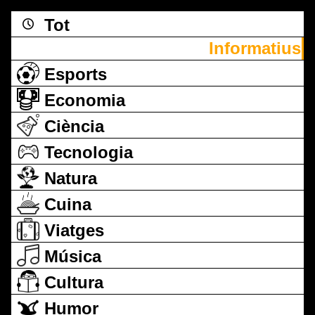
Tot
Informatius
Esports
Economia
Ciència
Tecnologia
Natura
Cuina
Viatges
Música
Cultura
Humor