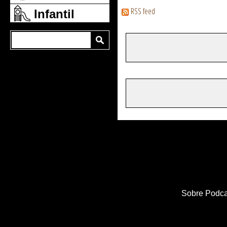
RSS feed
Infantil
Sobre Podca