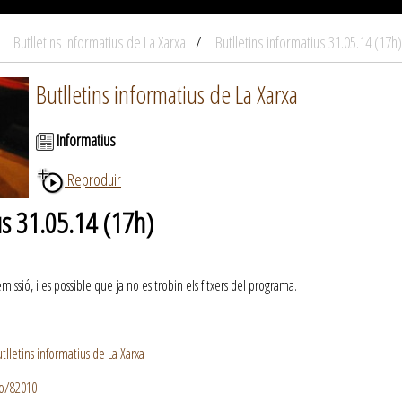
Butlletins informatius de La Xarxa
Butlletins informatius 31.05.14 (17h)
Butlletins informatius de La Xarxa
Informatius
Reproduir
us 31.05.14 (17h)
ssió, i es possible que ja no es trobin els fitxers del programa.
lletins informatius de La Xarxa
io/82010