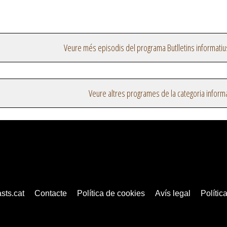
Veure més episodis del programa Butlletins informatiu
Veure altres programes de la categoria inform
sts.cat
Contacte
Política de cookies
Avís legal
Política