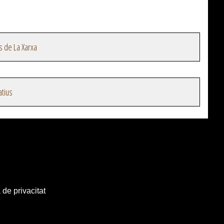
s de La Xarxa
atius
 de privacitat