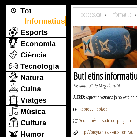
Tot
Podcasts.cat
Informatius
Informatius
Esports
Economia
Ciència
Tecnologia
Butlletins informati
Natura
Dissabte, 31 de Maig de 2014
Cuina
ALERTA:
Aquest programa ja no està en emi
Viatges
Reproduir episodi
Música
Veure més episodis del programa But
Cultura
http://programes.laxarxa.com/aud
Humor