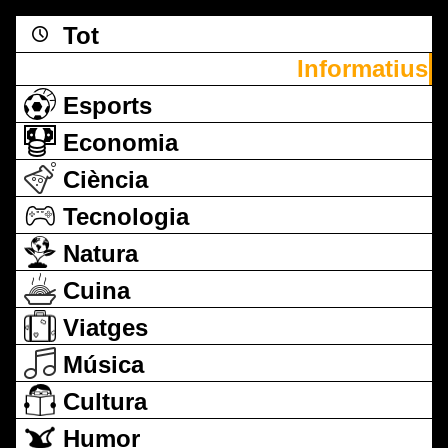
Tot
Informatius
Esports
Economia
Ciència
Tecnologia
Natura
Cuina
Viatges
Música
Cultura
Humor