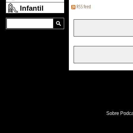
RSS feed
Infantil
Sobre Podca