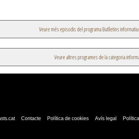
Veure més episodis del programa Butlletins informatiu
Veure altres programes de la categoria inform
sts.cat
Contacte
Política de cookies
Avís legal
Política