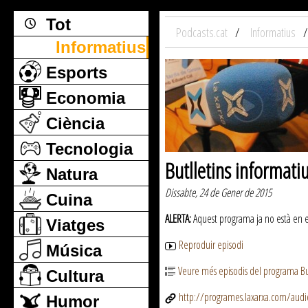
Tot
Podcasts.cat
Informatius
Informatius
Esports
Economia
Ciència
Tecnologia
Butlletins informati
Natura
Dissabte, 24 de Gener de 2015
Cuina
ALERTA:
Aquest programa ja no està en emi
Viatges
Reproduir episodi
Música
Veure més episodis del programa But
Cultura
http://programes.laxarxa.com/aud
Humor