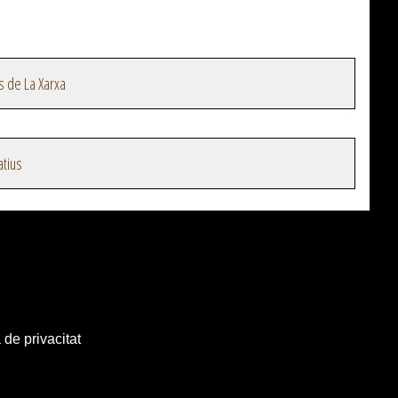
s de La Xarxa
atius
 de privacitat