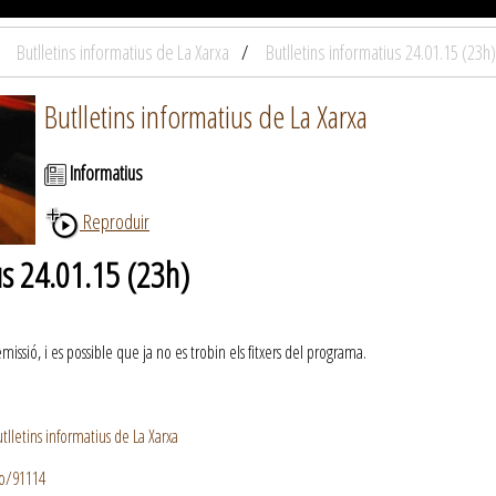
Butlletins informatius de La Xarxa
Butlletins informatius 24.01.15 (23h)
Butlletins informatius de La Xarxa
Informatius
Reproduir
us 24.01.15 (23h)
ssió, i es possible que ja no es trobin els fitxers del programa.
lletins informatius de La Xarxa
io/91114