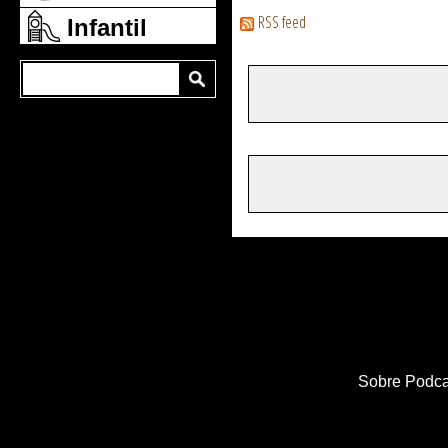
RSS feed
Infantil
Sobre Podca