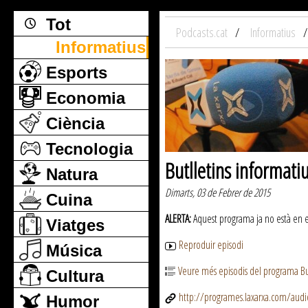
Tot
Podcasts.cat
Informatius
Informatius
Esports
Economia
Ciència
Tecnologia
Butlletins informati
Natura
Dimarts, 03 de Febrer de 2015
Cuina
ALERTA:
Aquest programa ja no està en emi
Viatges
Reproduir episodi
Música
Veure més episodis del programa But
Cultura
http://programes.laxarxa.com/aud
Humor