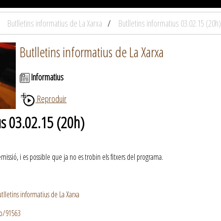
Butlletins informatius de La Xarxa
Butlletins informatius 03.02.15 (20h)
Butlletins informatius de La Xarxa
Informatius
Reproduir
us 03.02.15 (20h)
ssió, i es possible que ja no es trobin els fitxers del programa.
lletins informatius de La Xarxa
io/91563