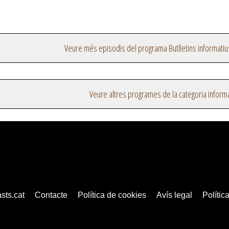
Veure més episodis del programa Butlletins informatiu
Veure altres programes de la categoria inform
sts.cat
Contacte
Política de cookies
Avís legal
Política