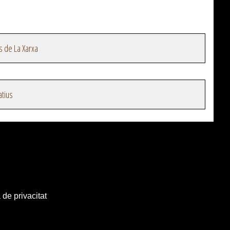
s de La Xarxa
atius
 de privacitat