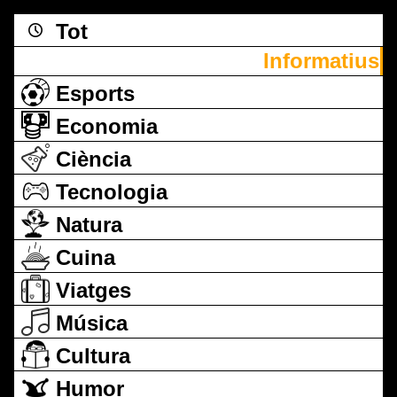
Tot
Informatius
Esports
Economia
Ciència
Tecnologia
Natura
Cuina
Viatges
Música
Cultura
Humor