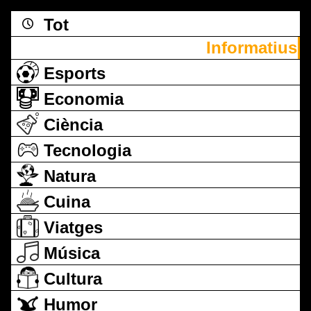
Tot
Informatius
Esports
Economia
Ciència
Tecnologia
Natura
Cuina
Viatges
Música
Cultura
Humor