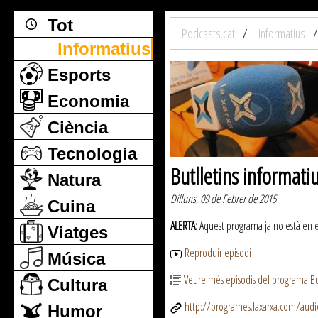
Tot
Podcasts.cat
Informatius
Informatius
Esports
Economia
Ciència
Tecnologia
Butlletins informati
Natura
Dilluns, 09 de Febrer de 2015
Cuina
ALERTA:
Aquest programa ja no està en emi
Viatges
Reproduir episodi
Música
Veure més episodis del programa But
Cultura
http://programes.laxarxa.com/aud
Humor