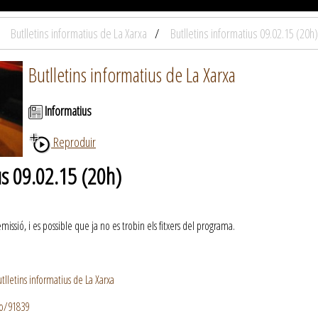
Butlletins informatius de La Xarxa
Butlletins informatius 09.02.15 (20h)
Butlletins informatius de La Xarxa
Informatius
Reproduir
us 09.02.15 (20h)
ssió, i es possible que ja no es trobin els fitxers del programa.
lletins informatius de La Xarxa
io/91839