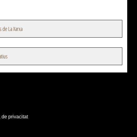
s de La Xarxa
atius
 de privacitat