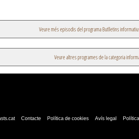
Veure més episodis del programa Butlletins informatiu
Veure altres programes de la categoria inform
sts.cat
Contacte
Política de cookies
Avís legal
Política