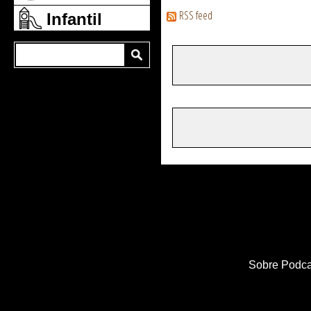
RSS feed
Infantil
Sobre Podca