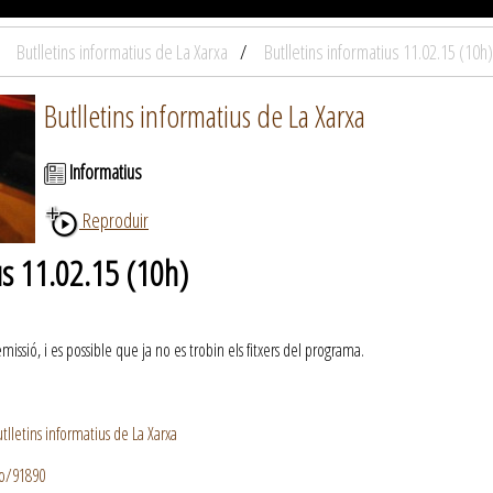
Butlletins informatius de La Xarxa
Butlletins informatius 11.02.15 (10h)
Butlletins informatius de La Xarxa
Informatius
Reproduir
us 11.02.15 (10h)
ssió, i es possible que ja no es trobin els fitxers del programa.
lletins informatius de La Xarxa
io/91890