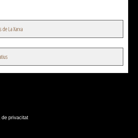
s de La Xarxa
atius
 de privacitat