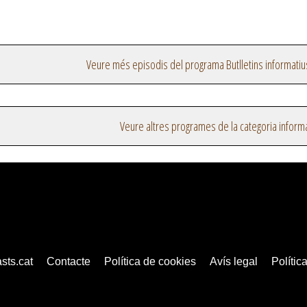
Veure més episodis del programa Butlletins informatiu
Veure altres programes de la categoria inform
sts.cat
Contacte
Política de cookies
Avís legal
Política