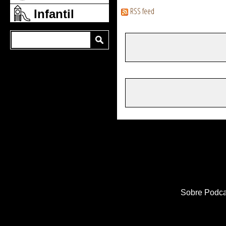
RSS feed
Infantil
Sobre Podca