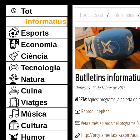
Tot
Podcasts.cat
Informatius
Informatius
Esports
Economia
Ciència
Tecnologia
Butlletins informati
Natura
Dimecres, 11 de Febrer de 2015
Cuina
ALERTA:
Aquest programa ja no està en emi
Viatges
Reproduir episodi
Música
Veure més episodis del programa But
Cultura
http://programes.laxarxa.com/aud
Humor