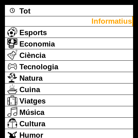
Tot
Informatius
Esports
Economia
Ciència
Tecnologia
Natura
Cuina
Viatges
Música
Cultura
Humor